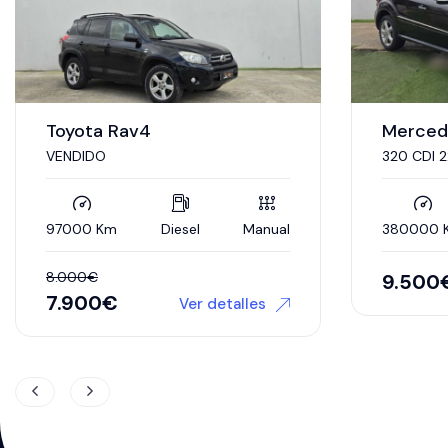
Volksw
automati
Mercedes ML
320 CDI 224cv 4x4 automatico
340000 
8.800
380000 Km
Diesel
Automático
9.500
€
Ver detalles