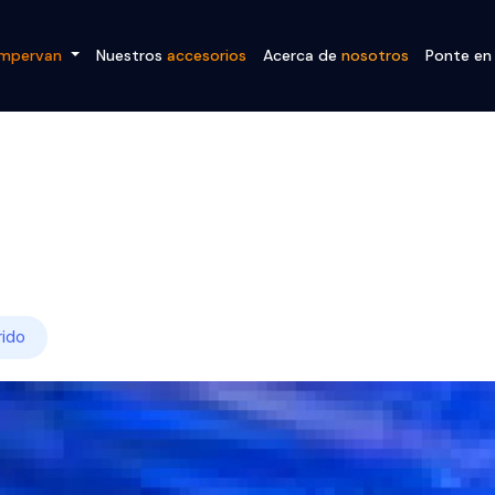
mpervan
Nuestros
accesorios
Acerca de
nosotros
Ponte e
rido