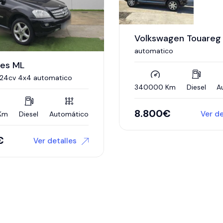
agen Touareg
Toyota Rav4
co
4X4
Km
Diesel
Automático
340000 Km
Diesel
8.000
€
€
Ver detalles
7.800
€
Ver de