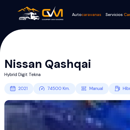
Auto
caravanas
Servicios
Ca
Nissan Qashqai
Hybrid Digit Tekna
2021
74500
Km.
Manual
Híb