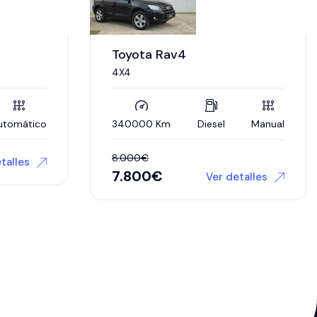
Jeep Cherokee
Sport extreme CRD
Manual
215000 Km
Diesel
Manual
5.000
€
0
€
talles
Ver detalles