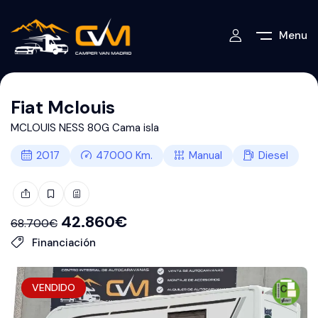
Menu
Fiat Mclouis
MCLOUIS NESS 80G Cama isla
2017
47000
Km.
Manual
Diesel
42.860
€
68.700
€
Financiación
VENDIDO