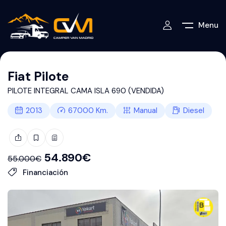
Menu
Fiat Pilote
PILOTE INTEGRAL CAMA ISLA 690 (VENDIDA)
2013
67000
Km.
Manual
Diesel
54.890
€
55.000
€
Financiación