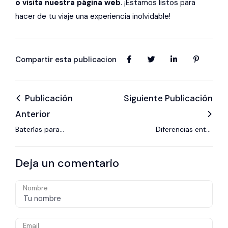
o visita nuestra página web
. ¡Estamos listos para
hacer de tu viaje una experiencia inolvidable!
Compartir esta publicacion
Publicación
Siguiente Publicación
Anterior
Baterías para
Diferencias entre
Autocaravanas:
autocaravanas
¡Descubre por qué
perfiladas, integrales
Deja un comentario
deberías cambiar a
y capuchinas
una batería de litio!
Nombre
Email